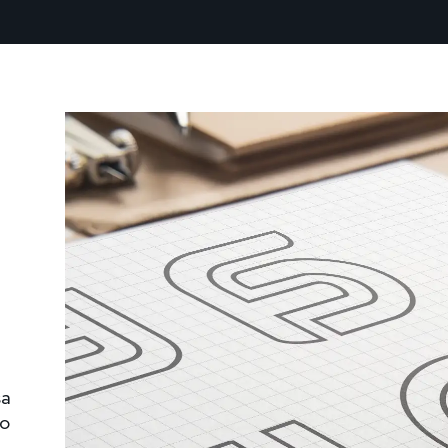
sa
so