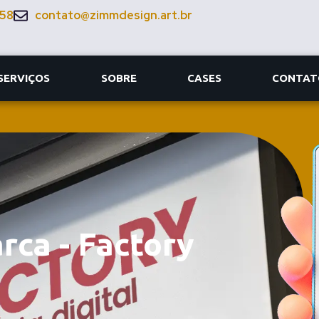
058
contato@zimmdesign.art.br
SERVIÇOS
SOBRE
CASES
CONTAT
rca - Factory